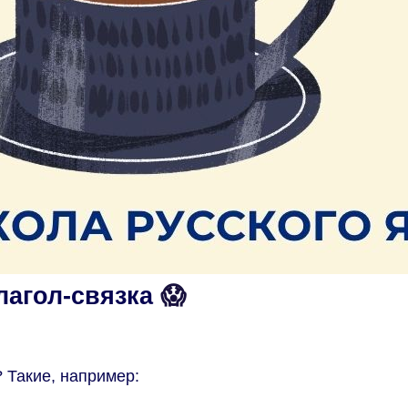
лагол-связка
😱
 Такие, например: