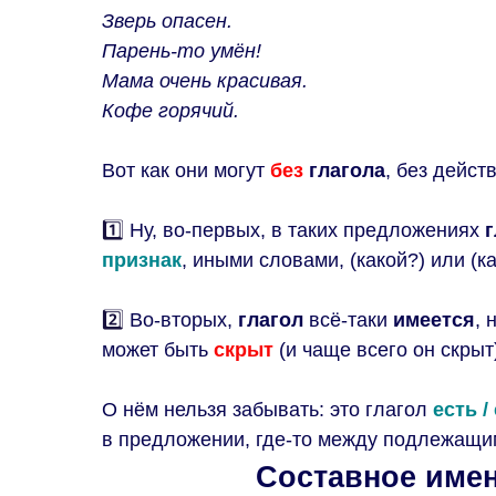
Зверь опасен.
Парень-то умён!
Мама очень красивая.
Кофе горячий.
Вот как они могут
без
глагола
, без дейст
1️⃣
Ну, во-первых, в таких предложениях
признак
, иными словами, (какой?) или (ка
2️⃣
Во-вторых,
глагол
всё-таки
имеется
, 
может быть
скрыт
(и чаще всего он скрыт
О нём нельзя забывать: это глагол
есть 
в предложении, где-то между подлежащим
Составное име