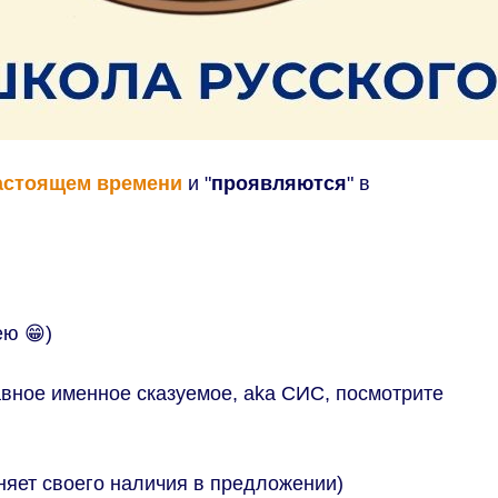
астоящем времени
и "
проявляются
" в
ею 😁)
авное именное сказуемое, aka СИС, посмотрите
няет своего наличия в предложении)