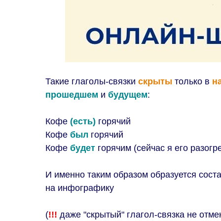
Такие глаголы-связки
скрыты
только в
н
прошедшем
и
будущем
:
Кофе
(есть)
горячий
Кофе
был
горячий
Кофе
будет
горячим (сейчас я его разогр
И именно таким образом образуется сост
на инфографику
(
!!!
даже "скрытый" глагол-связка не отме