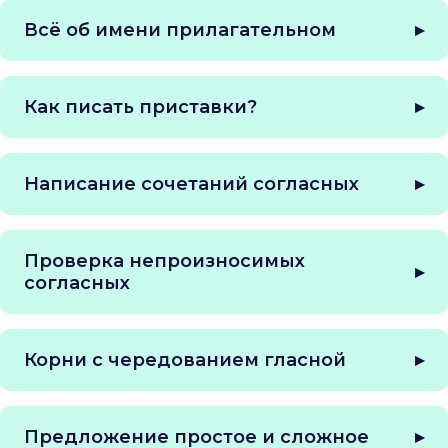
Всё об имени прилагательном
НАЧНИТЕ ПУТЬ К УВЕРЕННОЙ
ГРАМОТНОСТИ
Как писать приставки?
ДОСТУП НА КУРС
Написание сочетаний согласных
*бесплатный тест-
драйв
26 уроков
(530 минут видеоконтента)
Проверка непроизносимых
Рабочие тетради
к каждому занятию
согласных
Интерактивные
тесты
и
практика
Проверка
домашних работ автором
Доступ к материалам на
полгода
Корни с чередованием гласной
Предложение простое и сложное