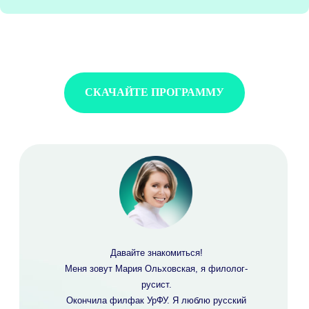
Курсы
Базовый курс
Чередование гласных в корне
СКАЧАЙТЕ ПРОГРАММУ
Сложное предложение
Односоставные предложения
Причастие и деепричастие
Контакты
+7 965 520-89-47
Мы в социальных сетях:
Давайте знакомиться!
Меня зовут
Мария Ольховская
, я
филолог-
русист.
Окончила филфак УрФУ. Я люблю русский