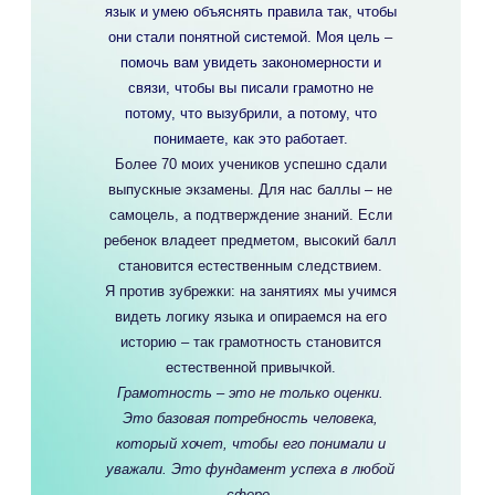
язык и умею объяснять правила так, чтобы
Политика конфиденциальности
они стали понятной системой. Моя цель
–
помочь вам увидеть закономерности и
связи, чтобы вы писали грамотно не
потому, что вызубрили, а потому, что
понимаете, как это работает.
Ресурсы: Оформление с помощью
Более 70 моих учеников
успешно
сдали
сервиса
freepik
выпускные экзамены. Для нас баллы – не
Упражнения: «Русский язык на отлично»
самоцель, а подтверждение знаний. Если
Д. Э. Розенталь, ООО «Издательство
«Мир и Образование», 2019
ребенок владеет предметом,
высокий балл
становится естественным следствием.
© 2023 Все права защищены. Любое
Я
против зубрежки
: на занятиях мы учимся
копирование материалов без
видеть логику языка и опираемся на его
разрешение правообладателя
запрещено.
историю – так грамотность становится
естественной
привычкой.
Грамотность – это не только оценки.
Это базовая потребность человека,
который хочет, чтобы его понимали и
уважали. Это
фундамент успеха
в любой
сфере.