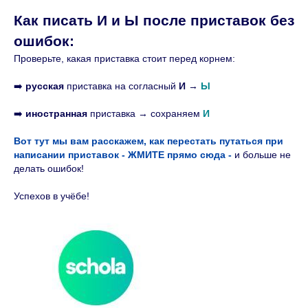
Как писать И и Ы после приставок без
ошибок:
Проверьте, какая приставка стоит перед корнем:
➡️
русская
приставка на согласный
И
→
Ы
➡️
иностранная
приставка → сохраняем
И
Курсы
Вот тут мы вам расскажем, как перестать путаться при
Базовый курс
написании приставок - ЖМИТЕ прямо сюда -
и больше не
делать ошибок!
Чередование гласных в корне
Сложное предложение
Успехов в учёбе!
Односоставные предложения
Причастие и деепричастие
Контакты
+7 965 520-89-47