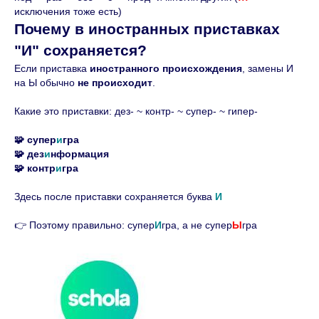
исключения тоже есть)
Почему в иностранных приставках
"И" сохраняется?
Если приставка
иностранного происхождения
, замены И
на Ы обычно
не происходит
.
Какие это приставки: дез- ~ контр- ~ супер- ~ гипер-
🧩 супер
и
гра
🧩 дез
и
нформация
🧩 контр
и
гра
Здесь после приставки сохраняется буква
И
👉 Поэтому правильно: супер
И
гра, а не супер
Ы
гра