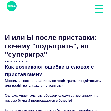
И или Ы после приставки:
почему "подыграть", но
"суперигра"
2026-04-29 12:00
Как возникают ошибки в словах с
приставками?
Многим из нас написание слов
подЫграть
,
подЫтожить
или
разЫграть
кажутся странными.
Однако, удивительным образом следуя за звучанием, на
письме буква
И
превращается в букву
Ы
Но не каждая приставка принесёт такую метаморфозу в