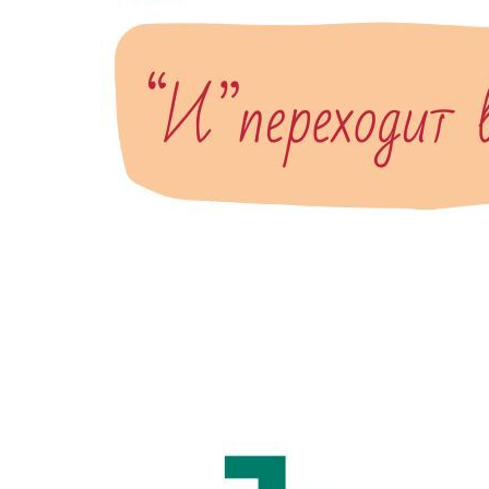
Мы в социальных сетях:
Политика конфиденциальности
Ресурсы: Оформление с помощью
сервиса
freepik
Упражнения: «Русский язык на отлично»
Д. Э. Розенталь, ООО «Издательство
«Мир и Образование», 2019
© 2023 Все права защищены. Любое
копирование материалов без
разрешение правообладателя
запрещено.