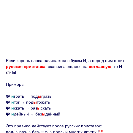
Если корень слова начинается с буквы
И
, а перед ним стоит
русская приставка
, оканчивающаяся на
согласную
, то
И
👉
Ы
.
Примеры:
🧩
и
грать → под
ы
грать
🧩
и
тог → под
ы
тожить
🧩
и
скать → раз
ы
скать
🧩
и
дейный → без
ы
дейный
Это правило действует после русских приставок:
под- ~ раз- ~ без- ~ с- ~ пред- и многих других (
!!!