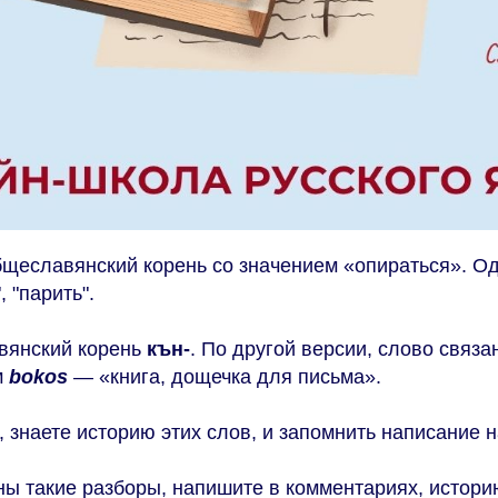
щеславянский корень со значением «опираться». О
, "парить".
янский корень
кън-
. По другой версии, слово связа
м
bokos
— «книга, дощечка для письма».
, знаете историю этих слов, и запомнить написание н
ны такие разборы, напишите в комментариях, истори