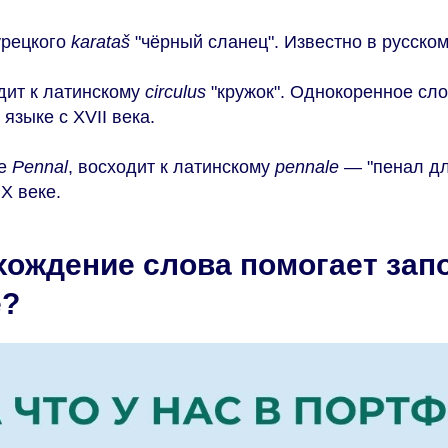
урецкого
karataš
"чёрный сланец". Известно в русском 
ит к латинскому
circulus
"кружок". Однокоренное сло
 языке с XVII века.
ое
Pennal
, восходит к латинскому
pennale
— "пенал дл
X веке.
хождение слова помогает зап
е?