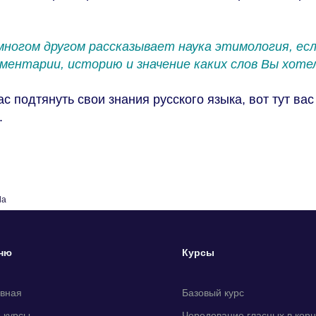
многом другом рассказывает наука этимология, ес
ментарии, историю и значение каких слов Вы хотел
 подтянуть свои знания русского языка, вот тут вас
.
la
ню
Курсы
авная
Базовый курс
 курсы
Чередование гласных в кор