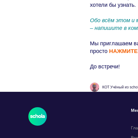
хотели бы узнать.
Обо всём этом и 
– напишите в ком
Мы приглашаем вас
просто
НАЖМИТЕ
До встречи!
КОТ Учёный из scho
Ме
Гл
Все