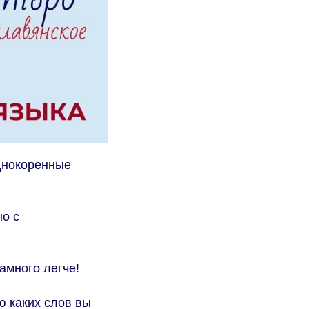
днокоренные
но с
амного легче!
ю каких слов вы