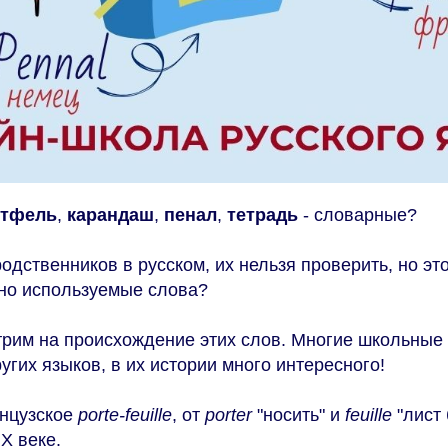
ртфель
,
карандаш
,
пенал
,
тетрадь
- словарные?
родственников в русском, их нельзя проверить, но эт
но используемые слова?
трим на происхождение этих слов. Многие школьные
ругих языков, в их истории много интересного!
нцузское
porte-feuille
, от
porter
"носить" и
feuille
"лист 
X веке.