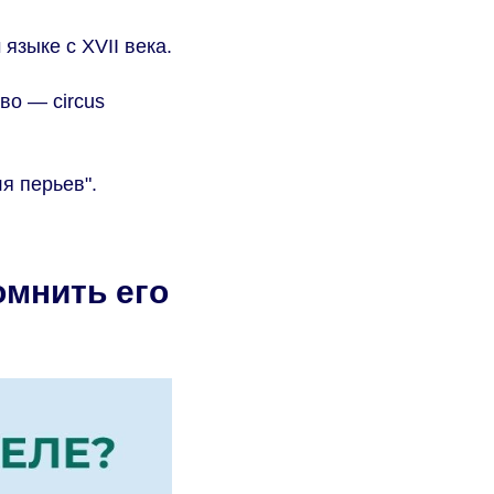
языке с XVII века.
во — circus
я перьев".
омнить его