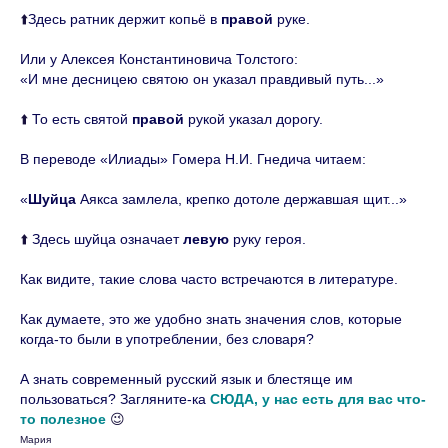
⬆️
Здесь ратник держит копьё в
правой
руке.
Или у Алексея Константиновича Толстого:
«И мне десницею святою он указал правдивый путь...»
Политика конфиденциальности
⬆️
То есть святой
правой
рукой указал дорогу.
В переводе «Илиады» Гомера Н.И. Гнедича читаем:
«
Шуйца
Аякса замлела, крепко дотоле державшая щит...»
Ресурсы: Оформление с помощью
сервиса
freepik
⬆️
Здесь шуйца означает
левую
руку героя.
Упражнения: «Русский язык на отлично»
Д. Э. Розенталь, ООО «Издательство
Как видите, такие слова часто встречаются в литературе.
«Мир и Образование», 2019
© 2023 Все права защищены. Любое
Как думаете, это же удобно знать значения слов, которые
копирование материалов без
когда-то были в употреблении, без словаря?
разрешение правообладателя
А знать современный русский язык и блестяще им
запрещено.
пользоваться? Загляните-ка
СЮДА, у нас есть для вас что-
то полезное
😉
Мария