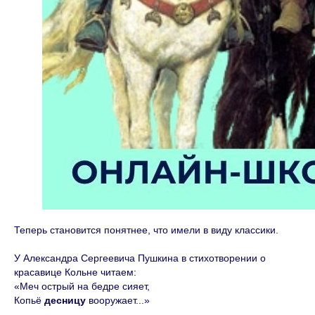
Курсы
Базовый курс
Чередование гласных в корне
Сложное предложение
Односоставные предложения
Причастие и деепричастие
Теперь становится понятнее, что имели в виду классики.
Контакты
+7 965 520-89-47
У Александра Сергеевича Пушкина в стихотворении о
красавице Кольне читаем:
«Меч острый на бедре сияет,
Копьё
десницу
вооружает...»
Мы в социальных сетях: