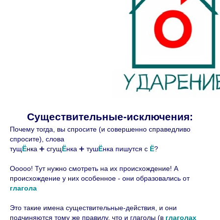
+7 965 520-89-47
Мы в социальных сетях:
Политика конфиденциальности
Существительные-исключения:
Почему тогда, вы спросите (и совершенно справедливо
спросите), слова
Ресурсы: Оформление с помощью
тущ
Ё
нка ➕ сгущ
Ё
нка ➕ туш
Ё
нка пишутся с
Ё
?
сервиса
freepik
Упражнения: «Русский язык на отлично»
Ооооо! Тут нужно смотреть на их происхождение! А
происхождение у них особенное - они образовались от
Д. Э. Розенталь, ООО «Издательство
глагола
«Мир и Образование», 2019
© 2023 Все права защищены. Любое
Это такие имена существительные-действия, и они
копирование материалов без
подчиняются тому же правилу, что и глаголы (в
глаголах