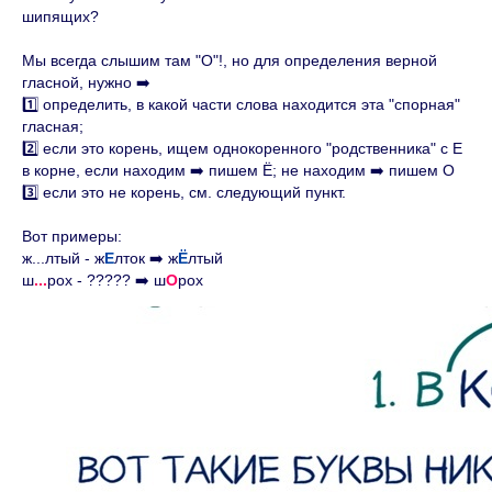
шипящих?
Мы всегда слышим там "О"!, но для определения верной
гласной, нужно ➡️
1️⃣ определить, в какой части слова находится эта "спорная"
гласная;
2️⃣ если это корень, ищем однокоренного "родственника" с Е
в корне, если находим ➡️ пишем Ё; не находим ➡️ пишем О
3️⃣ если это не корень, см. следующий пункт.
Вот примеры:
ж...лтый - ж
Е
лток ➡️ ж
Ё
лтый
ш
...
рох - ????? ➡️ ш
О
рох