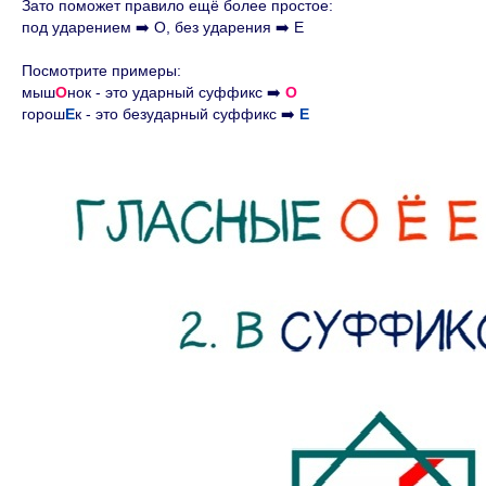
Зато поможет правило ещё более простое:
под ударением ➡️ О, без ударения ➡️ Е
Посмотрите примеры:
мыш
О
нок - это ударный суффикс ➡️
О
горош
Е
к - это безударный суффикс ➡️
Е
Курсы
Базовый курс
Чередование гласных в корне
Сложное предложение
Односоставные предложения
Причастие и деепричастие
Контакты