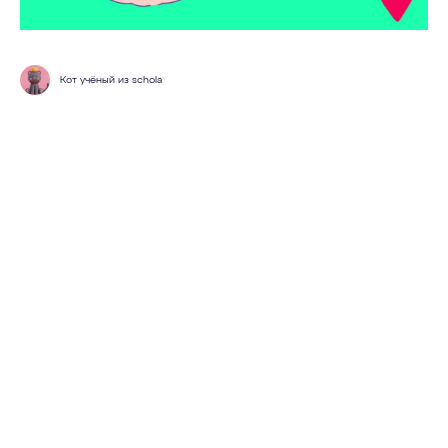
Кот учёный из schola
Курсы
Базовый курс
Чередование гласных в корне
Сложное предложение
Односоставные предложения