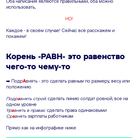
Оба написания являются правильными, оба можно
использовать,
НО!
Каждое - в своём случае! Сейчас всё расскажем и
покажем!
Корень -РАВН- это равенство
чего-то чему-то
➡️ Подр
А
внять - это сделать равным по размеру, весу или
положению
Подр
а
внять строй:
сделать линию солдат ровной, все на
одном уровне
Ур
а
внять в правах:
сделать права одинаковыми
Ср
а
внять
зарплаты работникам
Прямо как на инфографике ниже: