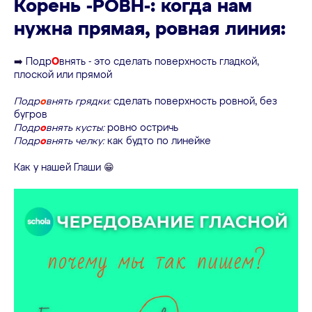
Корень -РОВН-: когда нам
нужна прямая, ровная линия:
➡️
Подр
О
внять - это сделать поверхность гладкой,
плоской или прямой
Подр
о
внять грядки:
сделать поверхность ровной, без
бугров
Подр
о
внять кусты:
ровно остричь
Подр
о
внять челку:
как будто по линейке
Как у нашей Глаши
😁