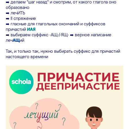
➡️ делаем "шаг назад" и смотрим, от какого глагола оно
образовано
➡️ лечИТЬ
➡️ II спряжение
➡️ гласные для глагольных окончаний и суффиксов
причастий
ИАЯ
➡️
выбираем суффикс -АЩ-/-ЯЩ- ➡️ верное написание
леч
АЩ
ий
Так, и только так, нужно выбирать суффикс для причастий
настоящего времени