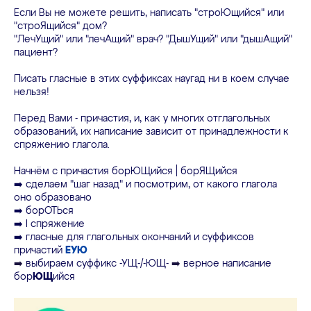
Если Вы не можете решить, написать "строЮщийся" или
"строЯщийся" дом?
"ЛечУщий" или "лечАщий" врач? "ДышУщий" или "дышАщий"
пациент?
Писать гласные в этих суффиксах наугад ни в коем случае
нельзя!
Перед Вами - причастия, и, как у многих отглагольных
образований, их написание зависит от принадлежности к
спряжению глагола.
Начнём с причастия борЮЩийся | борЯЩийся
➡️ сделаем "шаг назад" и посмотрим, от какого глагола
оно образовано
➡️ борОТЬся
➡️ I спряжение
➡️ гласные для глагольных окончаний и суффиксов
причастий
ЕУЮ
➡️
выбираем суффикс -УЩ-/-ЮЩ-
➡️
верное написание
бор
ЮЩ
ийся