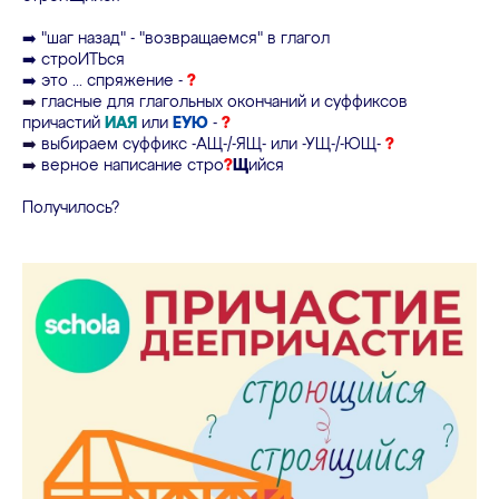
➡️ "шаг назад" - "возвращаемся" в глагол
➡️ строИТЬся
➡️ это ... спряжение -
?
➡️
гласные для глагольных окончаний и суффиксов
причастий
ИАЯ
или
ЕУЮ
-
?
➡️
выбираем суффикс -АЩ-/-ЯЩ- или -УЩ-/-ЮЩ-
?
➡️
верное написание стро
?
Щ
ийся
Получилось?