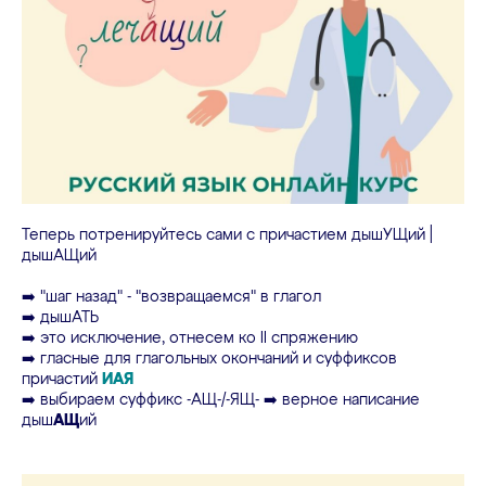
Теперь потренируйтесь сами с причастием дышУЩий |
дышАЩий
➡️ "шаг назад" - "возвращаемся" в глагол
➡️ дышАТЬ
➡️ это исключение, отнесем ко II спряжению
➡️ гласные для глагольных окончаний и суффиксов
причастий
ИАЯ
➡️ выбираем суффикс -АЩ-/-ЯЩ- ➡️ верное написание
дыш
АЩ
ий