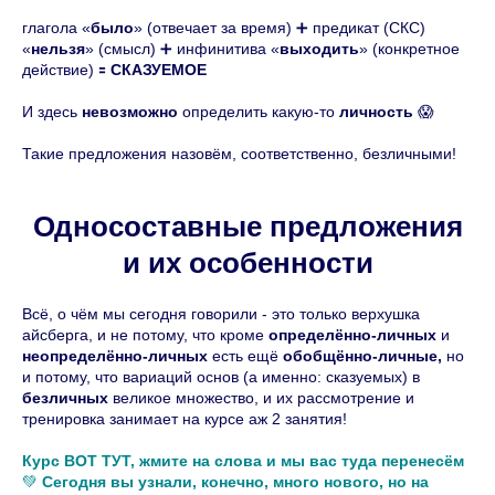
глагола «
было
» (отвечает за время) ➕ предикат (СКС)
«
нельзя
» (смысл) ➕ инфинитива «
выходить
» (конкретное
действие) 🟰
СКАЗУЕМОЕ
И здесь
невозможно
определить какую-то
личность
😱
Такие предложения назовём, соответственно, безличными!
Односоставные предложения
и их особенности
Всё, о чём мы сегодня говорили - это только верхушка
айсберга, и не потому, что кроме
определённо-личных
и
неопределённо-личных
есть ещё
обобщённо-личные,
но
и потому, что вариаций основ (а именно: сказуемых) в
безличных
великое множество, и их рассмотрение и
тренировка занимает на курсе аж 2 занятия!
Курс ВОТ ТУТ, жмите на слова и мы вас туда перенесём
💚
Сегодня вы узнали, конечно, много нового, но на