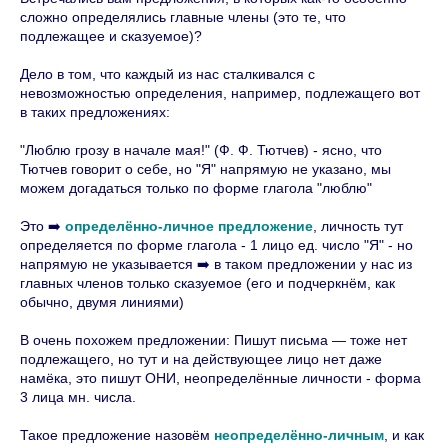
сложно определялись главные члены (это те, что
подлежащее и сказуемое)?
Дело в том, что каждый из нас сталкивался с
невозможностью определения, например, подлежащего вот
в таких предложениях:
"Люблю грозу в начале мая!" (Ф. Ф. Тютчев) - ясно, что
Тютчев говорит о себе, но "Я" напрямую не указано, мы
можем догадаться только по форме глагола "люблю"
Это
➡️
определённо-личное предложение
, личность тут
определяется по форме глагола - 1 лицо ед. число "Я" - но
напрямую не указывается
➡️
в таком предложении у нас из
главных членов только сказуемое (его и подчеркнём, как
обычно, двумя линиями)
В очень похожем предложении: Пишут письма — тоже нет
подлежащего, но тут и на действующее лицо нет даже
намёка, это пишут ОНИ, неопределённые личности - форма
3 лица мн. числа.
Такое предложение назовём
неопределённо-личным
, и как