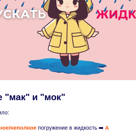
 "мак" и "мок"
ило:
ное/неполное
погружение в жидкость
➡️
А