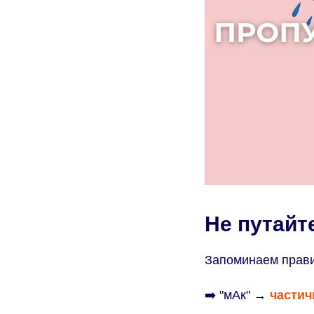
Не путайте
Запоминаем прав
➡️
"мАк" →
частич