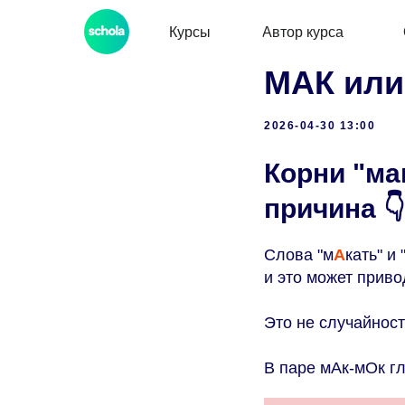
Курсы
Автор курса
МАК или
2026-04-30 13:00
Корни "мак
причина
👇
Слова "м
А
кать" и 
и это может приво
Это не случайност
В паре мАк-мОк г