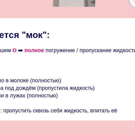
ется "мок":
ишем
О
➡️
полное
погружение / пропускание жидкост
ло в молоке (полностью)
а под дождём (пропустила жидкость)
и в лужах (полностью)
 пропустить сквозь себя жидкость, впитать её