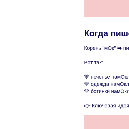
Когда пиш
Корень "мОк" ➡️ п
Вот так:
💚 печенье намОк
💚 одежда намОкл
💚 ботинки намОкл
👉 Ключевая идея: