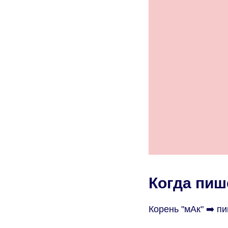
Когда пиш
Корень "мАк" ➡️ п