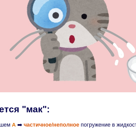
ется "мак":
ишем
А
➡️
частичное/неполное
погружение в жидкос