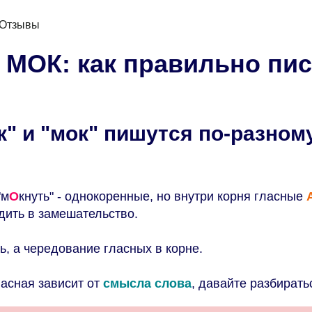
Отзывы
 МОК: как правильно пи
" и "мок" пишутся по-разному
"м
О
кнуть" - однокоренные, но внутри корня гласные
дить в замешательство.
ь, а чередование гласных в корне.
ласная зависит от
смысла слова
, давайте разбирать