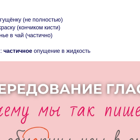
сгущёнку (не полностью)
краску (кончиком кисти)
нье в чай (частично)
я:
частичное
опущение в жидкость