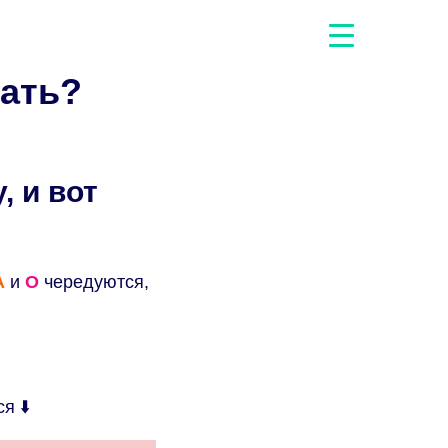
сать?
, и вот
А
и
О
чередуются,
ся
⬇️