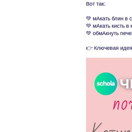
Вот так:
💚 мАкать блин в 
💚 мАкать кисть в 
💚 обмАкнуть пече
👉 Ключевая иде