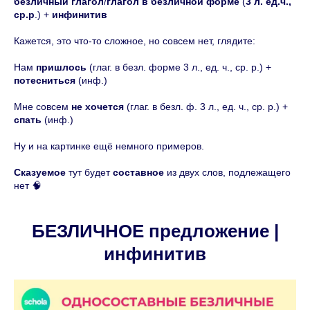
безличный глагол
/
глагол в безличной форме
(
3 л. ед.ч.,
ср.р
.) +
инфинитив
Кажется, это что-то сложное, но совсем нет, глядите:
Нам
пришлось
(глаг. в безл. форме 3 л., ед. ч., ср. р.) +
потесниться
(инф.)
Мне совсем
не хочется
(глаг. в безл. ф. 3 л., ед. ч., ср. р.) +
спать
(инф.)
Ну и на картинке ещё немного примеров.
Сказуемое
тут будет
составное
из двух слов, подлежащего
нет 🧠
БЕЗЛИЧНОЕ предложение |
инфинитив